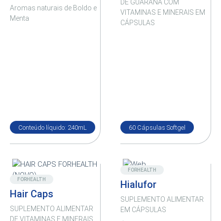
DE GUARANÁ COM
Aromas naturais de Boldo e
VITAMINAS E MINERAIS EM
Menta
CÁPSULAS
Conteúdo líquido: 240mL
60 Cápsulas Softgel
Destaque
Destaque
FORHEALTH
FORHEALTH
Hialufor
Hair Caps
SUPLEMENTO ALIMENTAR
SUPLEMENTO ALIMENTAR
EM CÁPSULAS
DE VITAMINAS E MINERAIS