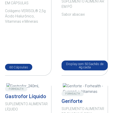
SUPLEMENTO ALIMENTAR
EM CÁPSULAS
EM PÓ
Colágeno VERISOL® 2,5g
Sabor abacaxi
Ácido Hialurônico,
Vitaminas e Minerais
Display com 50 Sachês de
60 Cápsulas
4g cada
Novo
Destaque
FORHEALTH
FORHEALTH
Gastrofor Líquido
Geriforte
SUPLEMENTO ALIMENTAR
SUPLEMENTO ALIMENTAR
LÍQUIDO