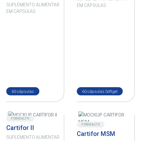
SUPLEMENTO ALIMENTAR
EM CÁPSULAS
EM CÁPSULAS
60 cápsulas
60 cápsulas Softgel
Destaque
Destaque
FORHEALTH
FORHEALTH
Cartifor II
Cartifor MSM
SUPLEMENTO ALIMENTAR