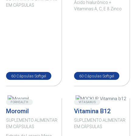
Ácido hialurônico +
EM CÁPSULAS
Vitaminas A, C, E & Zinco
60 Cápsulas Softgel
60 Cápsulas Softgel
Destaque
Novo
FORHEALTH
VITASANUS
Moromil
Vitamina B12
SUPLEMENTO ALIMENTAR
SUPLEMENTO ALIMENTAR
EM CÁPSULAS
EM CÁPSULAS