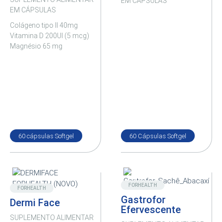
EM CÁPSULAS
EM CÁPSULAS
Colágeno tipo II 40mg
Vitamina D 200UI (5 mcg)
Magnésio 65 mg
60 cápsulas Softgel
60 Cápsulas Softgel
Destaque
Novo
FORHEALTH
FORHEALTH
Gastrofor
Dermi Face
Efervescente
SUPLEMENTO ALIMENTAR