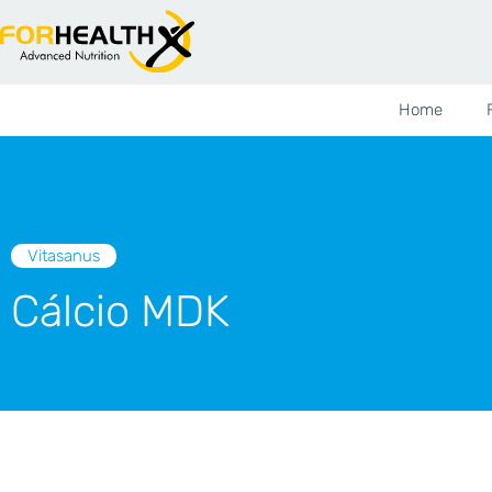
Home
Vitasanus
Cálcio MDK