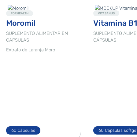
Destaque
Novo
FORHEALTH
VITASANUS
Moromil
Vitamina B
SUPLEMENTO ALIMENTAR EM
SUPLEMENTO ALIME
CÁPSULAS
CÁPSULAS
Extrato de Laranja Moro
60 cápsulas
60 Cápsulas softge