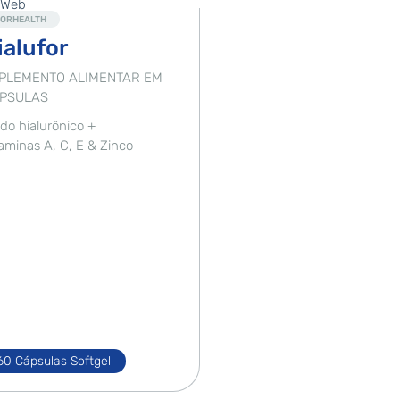
Destaque
FORHEALTH
ialufor
PLEMENTO ALIMENTAR EM
PSULAS
do hialurônico +
aminas A, C, E & Zinco
60 Cápsulas Softgel