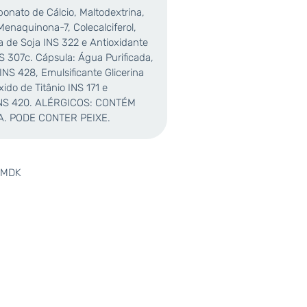
bonato de Cálcio, Maltodextrina,
enaquinona-7, Colecalciferol,
na de Soja INS 322 e Antioxidante
NS 307c. Cápsula: Água Purificada,
 INS 428, Emulsificante Glicerina
ido de Titânio INS 171 e
 INS 420. ALÉRGICOS: CONTÉM
. PODE CONTER PEIXE.