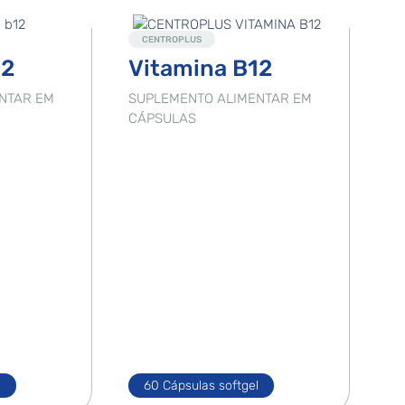
Novo
CENTROPLUS
12
Vitamina B12
NTAR EM
SUPLEMENTO ALIMENTAR EM
CÁPSULAS
l
60 Cápsulas softgel