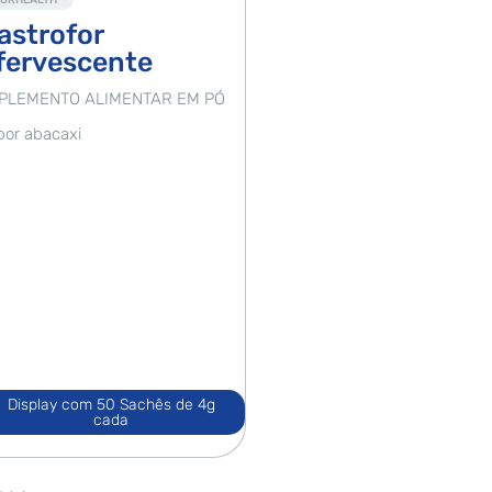
FORHEALTH
astrofor
fervescente
PLEMENTO ALIMENTAR EM PÓ
bor abacaxi
Display com 50 Sachês de 4g
cada