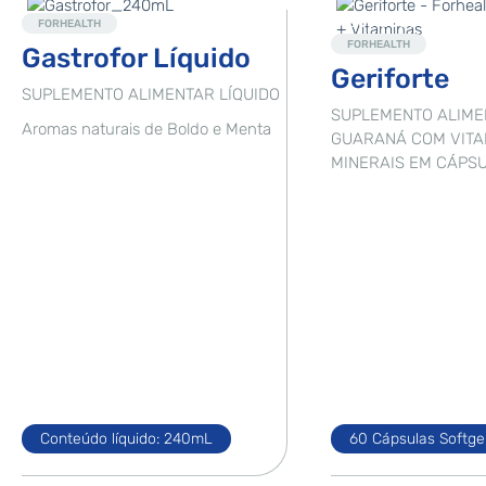
Novo
Destaque
FORHEALTH
FORHEALTH
Gastrofor Líquido
Geriforte
SUPLEMENTO ALIMENTAR LÍQUIDO
SUPLEMENTO ALIME
Aromas naturais de Boldo e Menta
GUARANÁ COM VITA
MINERAIS EM CÁPS
Conteúdo líquido: 240mL
60 Cápsulas Softge