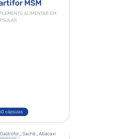
artifor MSM
PLEMENTO ALIMENTAR EM
PSULAS
60 cápsulas
Novo