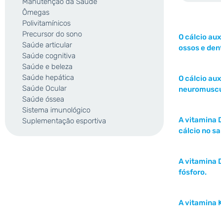
Manutenção da Saúde
Ômegas
Polivitamínicos
Precursor do sono
O cálcio au
Saúde articular
ossos e den
Saúde cognitiva
Saúde e beleza
Saúde hepática
O cálcio au
Saúde Ocular
neuromuscu
Saúde óssea
Sistema imunológico
A vitamina 
Suplementação esportiva
cálcio no s
A vitamina D
fósforo.
A vitamina 