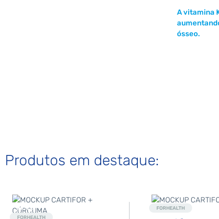
A vitamina 
aumentando 
ósseo.
Produtos em destaque:
Novo
Destaque
FORHEALTH
FORHEALTH