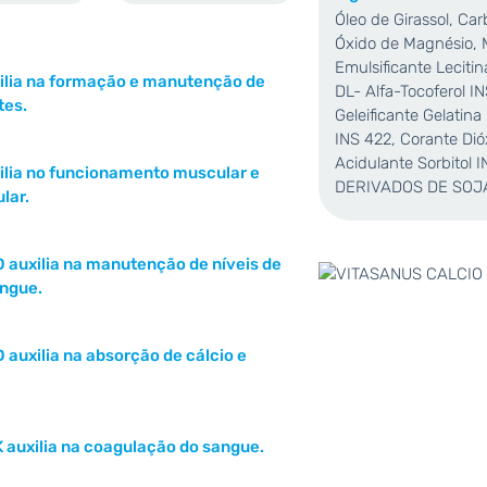
Óleo de Girassol, Car
Óxido de Magnésio, M
Emulsificante Leciti
xilia na formação e manutenção de
DL- Alfa-Tocoferol I
tes.
Geleificante Gelatina
INS 422, Corante Dióx
Acidulante Sorbitol
xilia no funcionamento muscular e
DERIVADOS DE SOJA
lar.
D auxilia na manutenção de níveis de
angue.
 auxilia na absorção de cálcio e
K auxilia na coagulação do sangue.