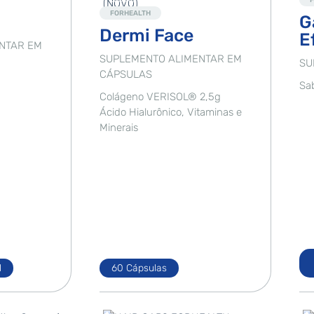
FORHEALTH
G
Dermi Face
E
NTAR EM
SUPLEMENTO ALIMENTAR EM
SU
CÁPSULAS
Sa
Colágeno VERISOL® 2,5g
Ácido Hialurônico, Vitaminas e
Minerais
l
60 Cápsulas