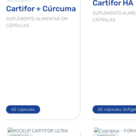
Cartifor HA
Cartifor + Cúrcuma
SUPLEMENTO ALIME
SUPLEMENTO ALIMENTAR EM
CÁPSULAS
CÁPSULAS
60 cápsulas
60 cápsulas Softge
Destaque
Destaque