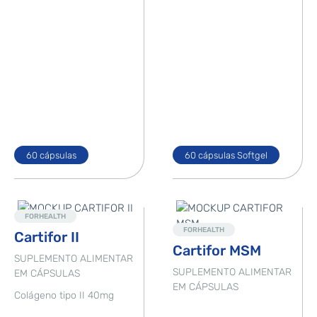
60 cápsulas
60 cápsulas Softgel
Destaque
Destaque
FORHEALTH
FORHEALTH
Cartifor II
Cartifor MSM
SUPLEMENTO ALIMENTAR
SUPLEMENTO ALIMENTAR
EM CÁPSULAS
EM CÁPSULAS
Colágeno tipo II 40mg