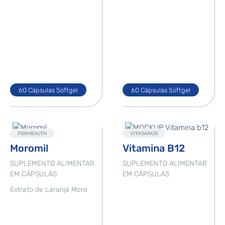
60 Cápsulas Softgel
60 Cápsulas Softgel
Destaque
Novo
FORHEALTH
VITASANUS
Moromil
Vitamina B12
SUPLEMENTO ALIMENTAR
SUPLEMENTO ALIMENTAR
EM CÁPSULAS
EM CÁPSULAS
Extrato de Laranja Moro