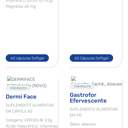
Vitamina D 200UI (5 mcg)
Magnésio 65 mg
60 cápsulas Softgel
60 Cápsulas Softgel
Destaque
Novo
FORHEALTH
FORHEALTH
Gastrofor
Dermi Face
Efervescente
SUPLEMENTO ALIMENTAR
SUPLEMENTO ALIMENTAR
EM CÁPSULAS
EM PÓ
Colágeno VERISOL® 2,5g
Sabor abacaxi
Ácido Hialurônico, Vitaminas