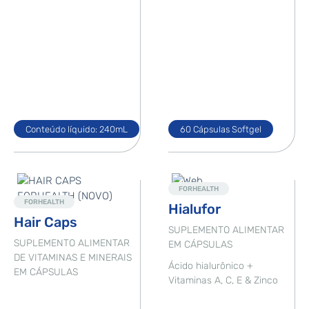
Conteúdo líquido: 240mL
60 Cápsulas Softgel
Destaque
Destaque
FORHEALTH
FORHEALTH
Hialufor
Hair Caps
SUPLEMENTO ALIMENTAR
SUPLEMENTO ALIMENTAR
EM CÁPSULAS
DE VITAMINAS E MINERAIS
Ácido hialurônico +
EM CÁPSULAS
Vitaminas A, C, E & Zinco