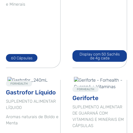
e Minerais
Display com 50 Sachês
60 Cápsulas
de 4g cada
Novo
Destaque
FORHEALTH
FORHEALTH
Gastrofor Líquido
Geriforte
SUPLEMENTO ALIMENTAR
SUPLEMENTO ALIMENTAR
LÍQUIDO
DE GUARANÁ COM
Aromas naturais de Boldo e
VITAMINAS E MINERAIS EM
Menta
CÁPSULAS