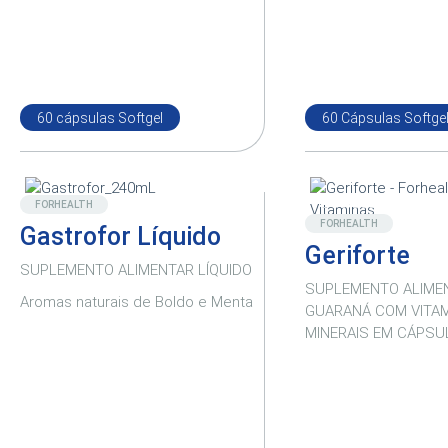
60 cápsulas Softgel
60 Cápsulas Softge
Novo
Destaque
FORHEALTH
FORHEALTH
Gastrofor Líquido
Geriforte
SUPLEMENTO ALIMENTAR LÍQUIDO
SUPLEMENTO ALIME
Aromas naturais de Boldo e Menta
GUARANÁ COM VITAM
MINERAIS EM CÁPSU