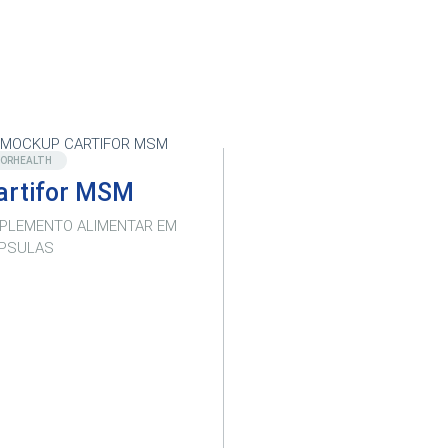
Destaque
FORHEALTH
artifor MSM
PLEMENTO ALIMENTAR EM
PSULAS