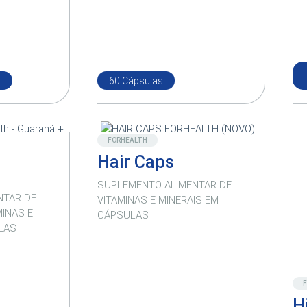
l
60 Cápsulas
Destaque
FORHEALTH
Hair Caps
SUPLEMENTO ALIMENTAR DE
NTAR DE
VITAMINAS E MINERAIS EM
INAS E
CÁPSULAS
LAS
H