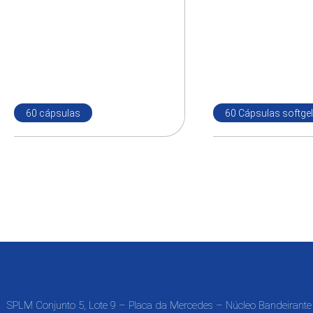
60 cápsulas
60 Cápsulas softgel
SPLM Conjunto 5, Lote 9 – Placa da Mercedes – Núcleo Bandeirante