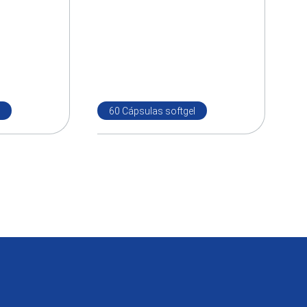
60 Cápsulas softgel