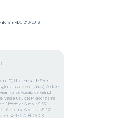
conforme RDC 240/2018
ia.
mina C), Hialuronato de Sódio
isglicinato de Zinco (Zinco), Acetato
Vitamina E), Acetato de Retinol
de Massa Celulose Microcristalina
te Dióxido de Silício INS 551.
: Gelificante Gelatina INS 428 e
itânio INS 171, ALÉRGICOS: