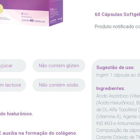
60 Cápsulas Softgel
Produto notificado 
açúcar
Não contém glúten
Sugestão de uso:
Ingerir 1 cápsula ao d
m lactose
Não contém sódio
Ingredientes:
Ácido Ascórbico (Vita
(Ácido Hialurônico), B
de DL-Alfa Tocoferol (
do hialurônico.
(Vitamina A), Agente 
INS 460i e Antiumectan
Composição da cápsula
C auxilia na formação do colágeno.
Corante Dióxido de T