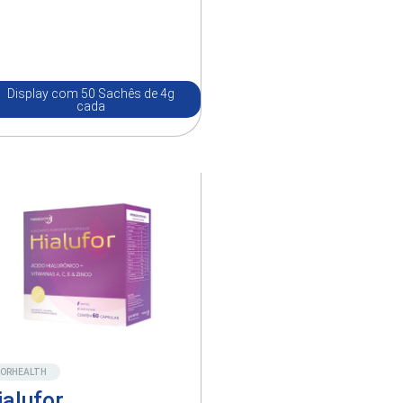
Display com 50 Sachês de 4g
cada
Destaque
FORHEALTH
ialufor