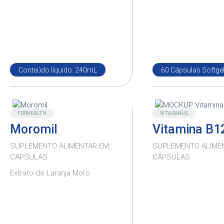
Conteúdo líquido: 240mL
60 Cápsulas Softge
Destaque
Novo
FORHEALTH
VITASANUS
Moromil
Vitamina B1
SUPLEMENTO ALIMENTAR EM
SUPLEMENTO ALIME
CÁPSULAS
CÁPSULAS
Extrato de Laranja Moro