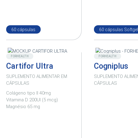
60 cápsulas
60 cápsulas Softgel
Destaque
Destaque
FORHEALTH
FORHEALTH
Cartifor Ultra
Cogniplus
SUPLEMENTO ALIMENTAR EM
SUPLEMENTO ALIME
CÁPSULAS
CÁPSULAS
Colágeno tipo II 40mg
Vitamina D 200UI (5 mcg)
Magnésio 65 mg