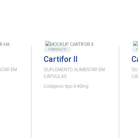
Destaque
FORHEALTH
Cartifor II
C
NTAR EM
SUPLEMENTO ALIMENTAR EM
SU
CÁPSULAS
CÁ
Colágeno tipo II 40mg