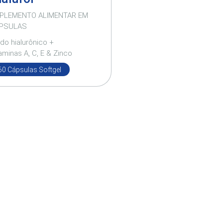
PLEMENTO ALIMENTAR EM
PSULAS
do hialurônico +
aminas A, C, E & Zinco
60 Cápsulas Softgel