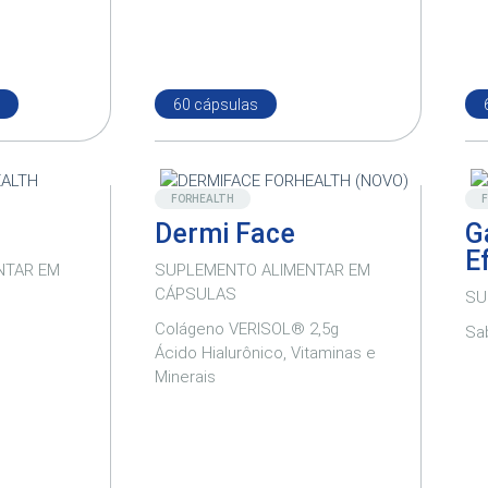
60 cápsulas
Destaque
FORHEALTH
Dermi Face
G
E
NTAR EM
SUPLEMENTO ALIMENTAR EM
CÁPSULAS
SU
Colágeno VERISOL® 2,5g
Sa
Ácido Hialurônico, Vitaminas e
Minerais