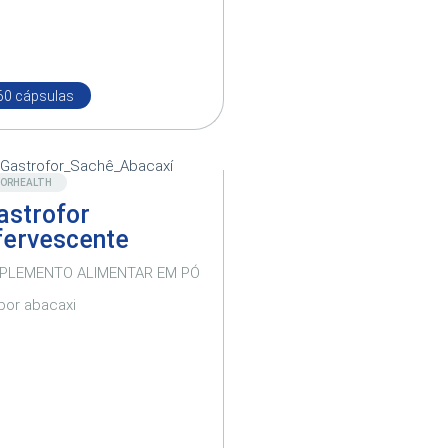
60 cápsulas
Novo
FORHEALTH
astrofor
fervescente
PLEMENTO ALIMENTAR EM PÓ
bor abacaxi