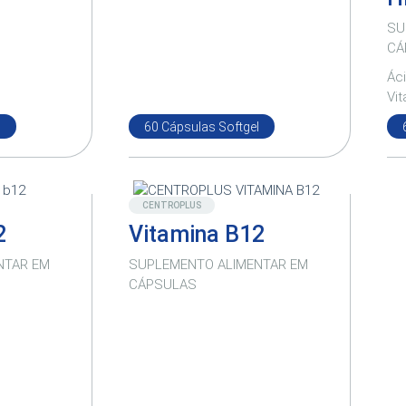
SU
CÁ
Áci
Vit
l
60 Cápsulas Softgel
Novo
CENTROPLUS
2
Vitamina B12
NTAR EM
SUPLEMENTO ALIMENTAR EM
CÁPSULAS